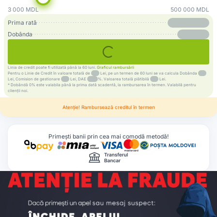
3 000
MDL
500 000
MDL
Prima ratǎ
Dobânda
Linia de credit poate fi utilizată până la 60 luni.
Graficul rambursării
Pentru o Linie de Credit în valoare totalǎ de
Lei, pe un termen de 60 luni se va calcula Dobânda
Lei, Comision de gestionare
Lei, DAE
%. Valoarea totală plătibilă
Lei.
* Dobândă 0% este valabila până la prima dată scadentă, la rambursarea în termen. Valabilǎ pentru
clienții noi.
Atenție! Ramburseazǎ creditul în termen
Primești banii prin cea mai comodă metodă!