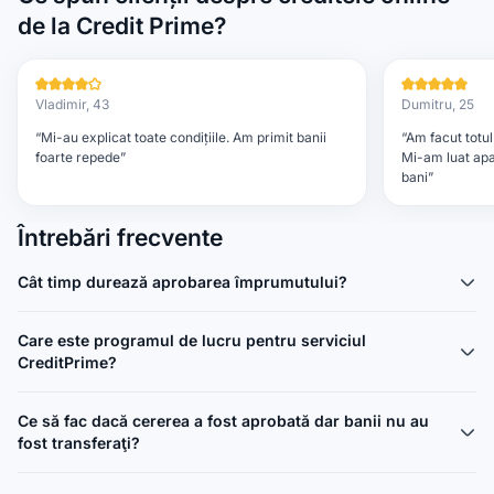
de la Credit Prime?
Vladimir, 43
Dumitru, 25
“Mi-au explicat toate condițiile. Am primit banii
“Am facut totul
foarte repede”
Mi-am luat apa
bani”
Item
Întrebări frecvente
1
of
5
Cât timp durează aprobarea împrumutului?
Care este programul de lucru pentru serviciul
CreditPrime?
Ce să fac dacă cererea a fost aprobată dar banii nu au
fost transferaţi?