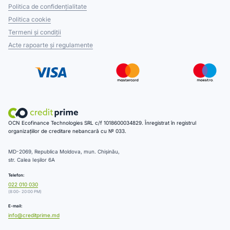
Politica de confidențialitate
Politica cookie
Termeni și condiții
Acte rapoarte și regulamente
OCN Ecofinance Technologies SRL c/f 1018600034829. Înregistrat în registrul
organizațiilor de creditare nebancară cu № 033.
MD-2069, Republica Moldova, mun. Chișinău,
str. Calea Ieșilor 6A
Telefon:
022 010 030
(8:00- 20:00 PM)
E-mail:
info@creditprime.md