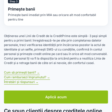
Step 3
Primește banii
Primește banii imediat prin MIA sau oricare alt mod confortabil
pentru tine
Obținerea unei Linii de Credit de la CreditPrime este simplă- 3 pași simpli
pentru a primi banii: înregistrează-te pe site prin completarea datelor
personale, treci verificarea identității prin încărcarea pozelor la actul de
identitate și un selfie, primești SMS-ul cu condițiile, confirmă în contul
personal și primește credit online pe card sau în orice alt mod convenabil.
Contul personal îți va fi la dispoziția ta oricând pentru a reutiliza Linia de
Credit și a retrage banii de câte ori ai nevoie, din confortul casei.
Cum să primești banii? →
Cum rambursezi împrumutul? →
Întrebări și răspunsuri →
Aplică acum
Ce spun clienții despre creditele online