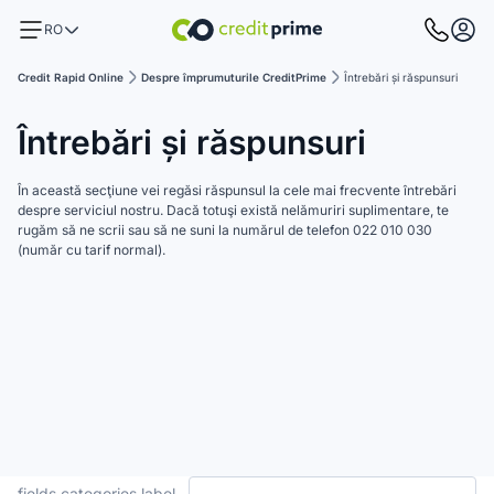
RO
Credit Rapid Online
Despre împrumuturile CreditPrime
Întrebări și răspunsuri
Întrebări și răspunsuri
În această secţiune vei regăsi răspunsul la cele mai frecvente întrebări
despre serviciul nostru. Dacă totuşi există nelămuriri suplimentare, te
rugăm să ne scrii sau să ne suni la numărul de telefon 022 010 030
(număr cu tarif normal).
fields.categories.label