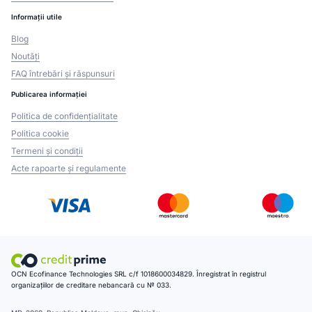
Informații utile
Blog
Noutăți
FAQ întrebări și răspunsuri
Publicarea informației
Politica de confidențialitate
Politica cookie
Termeni și condiții
Acte rapoarte și regulamente
OCN Ecofinance Technologies SRL c/f 1018600034829. Înregistrat în registrul
organizațiilor de creditare nebancară cu № 033.