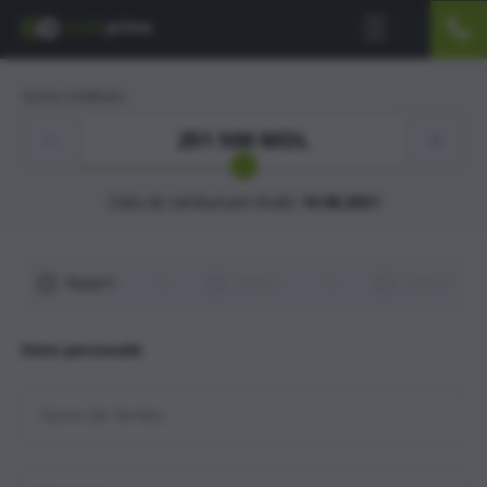
Suma creditului
251 500
MDL
Data de rambursare finală:
10.08.2031
Pasul 1
Pasul 2
Pasul 3
Date personale
Nume (de familie)