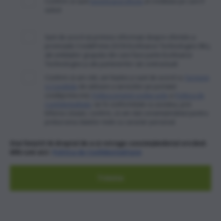
Confirm că sunt
beneficiarul efectiv
al creditului pe care îl
solicit
Sunt de acord să primesc informaţii despre ofertele și
promoţiile CreditPrime (OCN Ecofinance Technologies SRL),
ale entităţilor grupului din care face parte Ecofinance
Technologies şi ale partenerilor săi contractuali
Confirm că am citit, am înțeles și sunt de acord cu
Termenii
și Condițiile
de utilizare a serviciilor pe portalul
creditprime.md,
Politica privind cookie-urile
și
Politica de
Confidentialitate
. Iar în conformitate cu acestea, prin
bifarea căsuței, confirm, că am dat consimțământul pentru
prelucrarea datelor mele cu caracter personal.
Stai liniștit! Ai dreptul de a-ți retrage consimțământul oricând.
Află cum aici:
Politica de Confidentialitate
Trimite