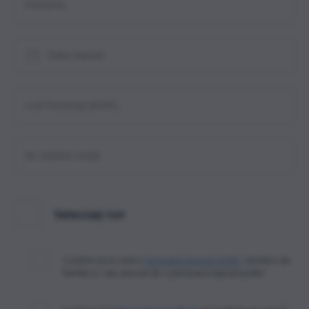
Prenume
Data nașterii
Cod Personal (IDNP)
Nr. telefon mobil
Selectați tot
Confirm că nu sunt o
persoana expusă politic
, membru de
familie și / sau asociat de o persoană expusă politic