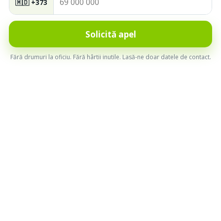
🇲🇩 +373
Calitatea serviciului nostru a fost înalt apreciată în cadrul
premiului internațional “
Time for Innovations 2019
”
Solicită apel
Fără drumuri la oficiu. Fără hârtii inutile. Lasă-ne doar datele de contact.
Dyninno FinTech este câștigător al Premiului
FinTech Awards
organizat de către revista internațională Wealth & Finance, la
categoria „Cea mai bună companie de creditare online din
Europa de Est”
OCN Ecofinance Technologies SRL c/f: 1018600034829.
Înregistrat in Registru OCN-urilor autorizate sub Nr.033.
© 2026 Ecofinance Technologies SRL. Toate drepturile rezervate.
v.0.10.136