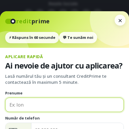
Reţele Sociale
×
credit
prime
Linia de credit - îți transformăm visele în
⚡ Răspuns în 60 secunde
💬 Te sunăm noi
realitate!
APLICARE RAPIDĂ
Excellent
Ai nevoie de ajutor cu aplicarea?
Lasă numărul tău și un consultant CreditPrime te
contactează în maximum 5 minute.
Prenume
Număr de telefon