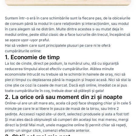
Suntem într-o eră în care schimbările sunt la fiecare pas, de la obiceiurile
de consum până la modul în care relaționăm și interacționăm, sau modul
în care alegem să ne distrăm. Multe dintre acestea s-au mutat deja în
mediul online, peste stilul clasic de a face lucrurile din trecut, începând să
se așeze ușor-ușor praful.
Hai să vedem care sunt principalele plusuri pe care ni le oferă
cumpărăturile online:
1. Economie de timp
La loc de cinste, direct pe podium, la numărul unu, stă cu siguranță
reducerea timpului alocat efectiv cumpărăturilor. Atâtea minute
economisite întrucât nu trebuie să te schimbi în hainele de oraș, nici să
pierzi timpul cu deplasarea până la magazin și înapoi acasă. Nici să stai la
cine știe ce cozi la casele de marcat. Dacă ești online, imediat ce ai pus
toate cumpărăturile în coș, trebuie doar să plătești și gata!
2. La orice oră sau moment din zi și noapte
Online-ul are un alt mare atu, acela că poți face shopping chiar și în cele 5
minute pe care le ai libere în pauza de masă de la birou, sau între 2
ședințe. Accesezi rapid site-ul dorit, selectezi produsele și asta a fost tot!
Și mai ales dacă obișnuiești să cumperi din același loc mai mereu, mergi
direct la țintă! Mai mult, unele magazine online îți permit chiar să repeți,
printr-un singur click, comenzi efectuate anterior.