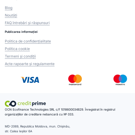
Blog
Noutăți
FAQ întrebări și răspunsuri
Publicarea informației
Politica de confidențialitate
Politica cookie
Termeni și condiții
Acte rapoarte și regulamente
OCN Ecofinance Technologies SRL c/f 1018600034829. Înregistrat în registrul
organizațiilor de creditare nebancară cu № 033.
MD-2069, Republica Moldova, mun. Chișinău,
str. Calea Ieșilor 6A