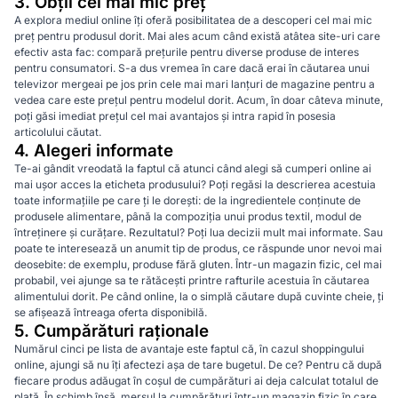
3. Obții cel mai mic preț
A explora mediul online îți oferă posibilitatea de a descoperi cel mai mic
preț pentru produsul dorit. Mai ales acum când există atâtea site-uri care
efectiv asta fac: compară prețurile pentru diverse produse de interes
pentru consumatori. S-a dus vremea în care dacă erai în căutarea unui
televizor mergeai pe jos prin cele mai mari lanțuri de magazine pentru a
vedea care este prețul pentru modelul dorit. Acum, în doar câteva minute,
poți găsi imediat prețul cel mai avantajos și intra rapid în posesia
articolului căutat.
4. Alegeri informate
Te-ai gândit vreodată la faptul că atunci când alegi să cumperi online ai
mai ușor acces la eticheta produsului? Poți regăsi la descrierea acestuia
toate informațiile pe care ți le dorești: de la ingredientele conținute de
produsele alimentare, până la compoziția unui produs textil, modul de
întreținere și curățare. Rezultatul? Poți lua decizii mult mai informate. Sau
poate te interesează un anumit tip de produs, ce răspunde unor nevoi mai
deosebite: de exemplu, produse fără gluten. Într-un magazin fizic, cel mai
probabil, vei ajunge sa te rătăcești printre rafturile acestuia în căutarea
alimentului dorit. Pe când online, la o simplă căutare după cuvinte cheie, ți
se afișează întreaga oferta disponibilă.
5. Cumpărături raționale
Numărul cinci pe lista de avantaje este faptul că, în cazul shoppingului
online, ajungi să nu îți afectezi așa de tare bugetul. De ce? Pentru că după
fiecare produs adăugat în coșul de cumpărături ai deja calculat totalul de
plată. În schimb însă, mersul la cumpărături într-un magazin fizic în care