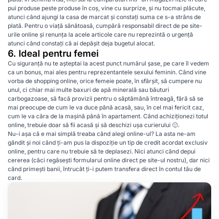
pui produse peste produse în coș, vine cu surprize, și nu tocmai plăcute,
atunci când ajungi la casa de marcat și constați suma ce s-a strâns de
plată. Pentru o viață sănătoasă, cumpără responsabil direct de pe site-
urile online și renunța la acele articole care nu reprezintă o urgență
atunci când constați că ai depășit deja bugetul alocat.
6. Ideal pentru femei
Cu siguranță nu te așteptai la acest punct numărul șase, pe care îl vedem
ca un bonus, mai ales pentru reprezentantele sexului feminin. Când vine
vorba de shopping online, orice femeie poate, în sfârșit, să cumpere nu
unul, ci chiar mai multe baxuri de apă minerală sau băuturi
carbogazoase, să facă provizii pentru o săptămână întreagă, fără să se
mai preocupe de cum le va duce până acasă, sau, în cel mai fericit caz,
cum le va căra de la mașină până în apartament. Când achiziționezi totul
online, trebuie doar să fii acasă și să deschizi ușa curierului 🙂.
Nu-i așa că e mai simplă treaba când alegi online-ul? La asta ne-am
gândit și noi când ți-am pus la dispoziție un tip de credit acordat exclusiv
online, pentru care nu trebuie să te deplasezi. Nici atunci când depui
cererea (căci regăsești formularul online direct pe site-ul nostru), dar nici
când primești banii, întrucât ți-i putem transfera direct în contul tău de
card.