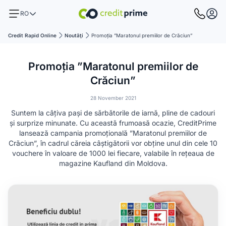
RO
Credit Rapid Online
Noutăţi
Promoția ”Maratonul premiilor de Crăciun”
Promoția ”Maratonul premiilor de
Crăciun”
28 November 2021
Suntem la câțiva pași de sărbătorile de iarnă, pline de cadouri
și surprize minunate. Cu această frumoasă ocazie, CreditPrime
lansează campania promoțională ”Maratonul premiilor de
Crăciun”, în cadrul căreia câștigătorii vor obține unul din cele 10
vouchere în valoare de 1000 lei fiecare, valabile în rețeaua de
magazine Kaufland din Moldova.