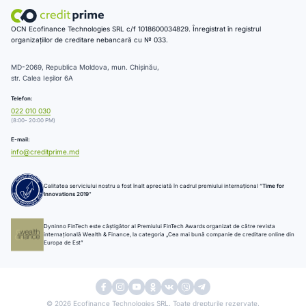
OCN Ecofinance Technologies SRL c/f 1018600034829. Înregistrat în registrul
organizațiilor de creditare nebancară cu № 033.
MD-2069, Republica Moldova, mun. Chișinău,
str. Calea Ieșilor 6A
Telefon:
022 010 030
(8:00- 20:00 PM)
E-mail:
info@creditprime.md
Calitatea serviciului nostru a fost înalt apreciată în cadrul premiului internațional “
Time for
Innovations 2019
”
Dyninno FinTech este câștigător al Premiului FinTech Awards organizat de către revista
internațională Wealth & Finance, la categoria „Cea mai bună companie de creditare online din
Europa de Est”
© 2026 Ecofinance Technologies SRL. Toate drepturile rezervate.