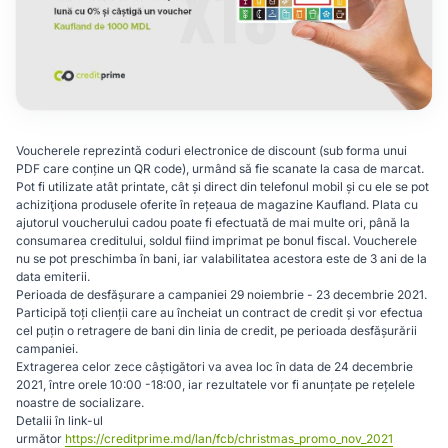
Voucherele reprezintă coduri electronice de discount (sub forma unui
PDF care conține un QR code), urmând să fie scanate la casa de marcat.
Pot fi utilizate atât printate, cât și direct din telefonul mobil și cu ele se pot
achiziţiona produsele oferite în rețeaua de magazine Kaufland. Plata cu
ajutorul voucherului cadou poate fi efectuată de mai multe ori, până la
consumarea creditului, soldul fiind imprimat pe bonul fiscal. Voucherele
nu se pot preschimba în bani, iar valabilitatea acestora este de 3 ani de la
data emiterii.
Perioada de desfășurare a campaniei 29 noiembrie - 23 decembrie 2021.
Participă toți clienții care au încheiat un contract de credit și vor efectua
cel puțin o retragere de bani din linia de credit, pe perioada desfășurării
campaniei.
Extragerea celor zece câștigători va avea loc în data de 24 decembrie
2021, între orele 10:00 -18:00, iar rezultatele vor fi anunțate pe rețelele
noastre de socializare.
Detalii în link-ul
următor
https://creditprime.md/lan/fcb/christmas_promo_nov_2021