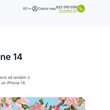
022 010 030
RO
Contul meu
Te sunăm noi
one 14
decis să lansăm o
a un iPhone 14.