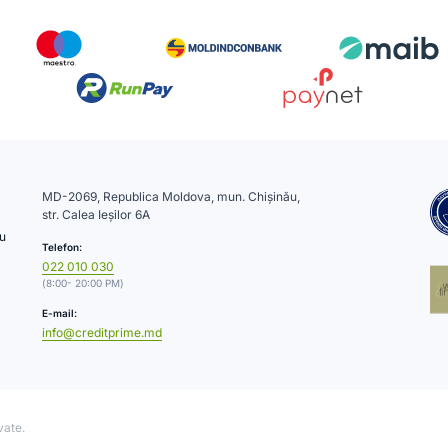
MD-2069, Republica Moldova, mun. Chișinău,
str. Calea Ieșilor 6A
cu
Telefon:
022 010 030
(8:00- 20:00 PM)
E-mail:
info@creditprime.md
vate.