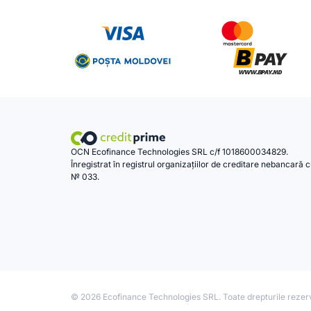
OCN Ecofinance Technologies SRL c/f 1018600034829.
Înregistrat în registrul organizațiilor de creditare nebancară 
№ 033.
© 2026 Ecofinance Technologies SRL. Toate drepturile rezer