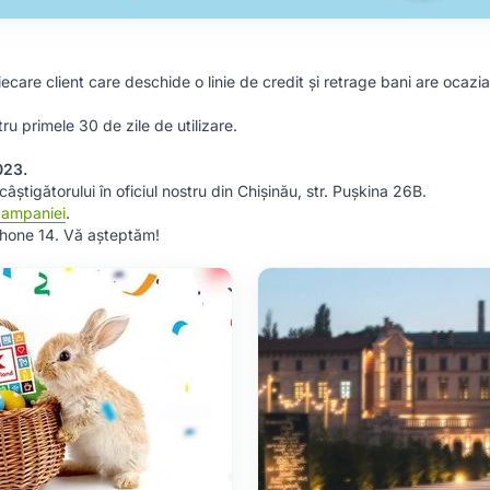
iecare client care deschide o linie de credit și retrage bani are ocazi
ru primele 30 de zile de utilizare.
023.
âștigătorului în oficiul nostru din Chișinău, str. Pușkina 26B.
campaniei
.
Phone 14. Vă așteptăm!