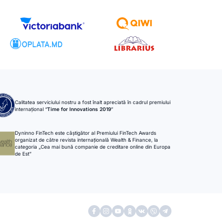
Calitatea serviciului nostru a fost înalt apreciată în cadrul premiului
internațional “
Time for Innovations 2019
”
Dyninno FinTech este câștigător al Premiului FinTech Awards
organizat de către revista internațională Wealth & Finance, la
categoria „Cea mai bună companie de creditare online din Europa
de Est”