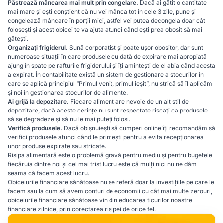
Păstrează mâncarea mai mult prin congelare.
Dacă ai gătit o cantitate
mai mare și ești conștient că nu vei mânca tot în cele 3 zile, pune și
congelează mâncare în porții mici, astfel vei putea decongela doar cât
folosești și acest obicei te va ajuta atunci când ești prea obosit să mai
gătești.
Organizați frigiderul.
Sună corporatist și poate ușor obositor, dar sunt
numeroase situații în care produsele cu dată de expirare mai apropiată
ajung în spate pe rafturile frigiderului și îți amintești de el abia când acesta
a expirat. În contabilitate există un sistem de gestionare a stocurilor în
care se aplică principiul “Primul venit, primul ieșit”, nu strică să îl aplicăm
și noi în gestionarea stocurilor de alimente.
Ai grijă la depozitare.
Fiecare aliment are nevoie de un alt stil de
depozitare, dacă aceste cerințe nu sunt respectate riscați ca produsele
să se degradeze și să nu le mai puteți folosi.
Verifică produsele.
Dacă obișnuiești să cumperi online îți recomandăm să
verifici produsele atunci când le primești pentru a evita recepționarea
unor produse expirate sau stricate.
Risipa alimentară este o problemă gravă pentru mediu și pentru bugetele
fiecăruia dintre noi și cel mai trist lucru este că mulți nici nu ne dăm
seama că facem acest lucru.
Obiceiurile financiare sănătoase nu se referă doar la investițiile pe care le
facem sau la cum să avem conturi de economii cu cât mai multe zerouri,
obiceiurile financiare sănătoase vin din educarea ticurilor noastre
financiare zilnice, prin corectarea risipei de orice fel.