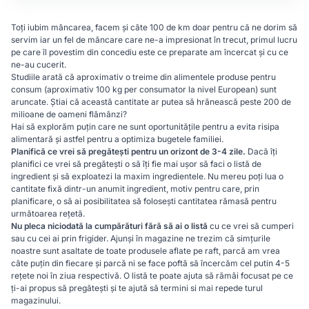
Toți iubim mâncarea, facem și câte 100 de km doar pentru că ne dorim să
servim iar un fel de mâncare care ne-a impresionat în trecut, primul lucru
pe care îl povestim din concediu este ce preparate am încercat și cu ce
ne-au cucerit.
Studiile arată că aproximativ o treime din alimentele produse pentru
consum (aproximativ 100 kg per consumator la nivel European) sunt
aruncate. Știai că această cantitate ar putea să hrănească peste 200 de
milioane de oameni flămânzi?
Hai să explorăm puțin care ne sunt oportunitățile pentru a evita risipa
alimentară și astfel pentru a optimiza bugetele familiei.
Planifică ce vrei să pregătești pentru un orizont de 3-4 zile.
Dacă îți
planifici ce vrei să pregătești o să îți fie mai ușor să faci o listă de
ingredient și să exploatezi la maxim ingredientele. Nu mereu poți lua o
cantitate fixă dintr-un anumit ingredient, motiv pentru care, prin
planificare, o să ai posibilitatea să folosești cantitatea rămasă pentru
următoarea rețetă.
Nu pleca niciodată la cumpărături fără să ai o listă
cu ce vrei să cumperi
sau cu cei ai prin frigider. Ajunși în magazine ne trezim că simțurile
noastre sunt asaltate de toate produsele aflate pe raft, parcă am vrea
câte puțin din fiecare și parcă ni se face poftă să încercăm cel putin 4-5
rețete noi în ziua respectivă. O listă te poate ajuta să rămâi focusat pe ce
ți-ai propus să pregătești și te ajută să termini si mai repede turul
magazinului.