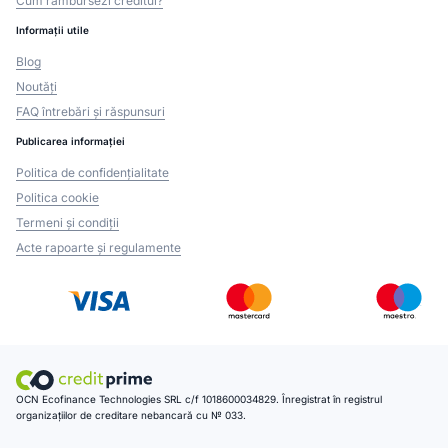
Cum rambursezi creditul?
Informații utile
Blog
Noutăți
FAQ întrebări și răspunsuri
Publicarea informației
Politica de confidențialitate
Politica cookie
Termeni și condiții
Acte rapoarte și regulamente
OCN Ecofinance Technologies SRL c/f 1018600034829. Înregistrat în registrul
organizațiilor de creditare nebancară cu № 033.