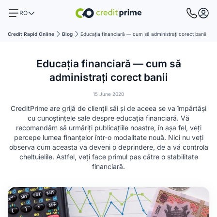
RO
Credit Rapid Online
Blog
Educația financiară — cum să administrați corect banii
Educația financiară — cum să
administrați corect banii
15 June 2020
CreditPrime are grijă de clienții săi și de aceea se va împărtăși
cu cunoștințele sale despre educația financiară. Vă
recomandăm să urmăriți publicațiile noastre, în așa fel, veți
percepe lumea finanțelor într-o modalitate nouă. Nici nu veți
observa cum aceasta va deveni o deprindere, de a vă controla
cheltuielile. Astfel, veți face primul pas către o stabilitate
financiară.