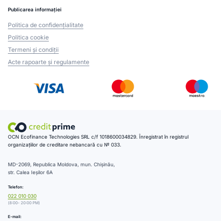
Publicarea informației
Politica de confidențialitate
Politica cookie
Termeni și condiții
Acte rapoarte și regulamente
OCN Ecofinance Technologies SRL c/f 1018600034829. Înregistrat în registrul
organizațiilor de creditare nebancară cu № 033.
MD-2069, Republica Moldova, mun. Chișinău,
str. Calea Ieșilor 6A
Telefon:
022 010 030
(8:00- 20:00 PM)
E-mail: