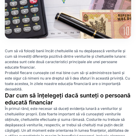
Cum să vă folosiți banii încât cheltuielile să nu depășească veniturile și
cum să investiți diferența pozitivă dintre veniturile și cheltuielile lunare:
acestea sunt cele două caracteristici principale ale unei persoane
educate financiar.
Probabil fiecare cunoaște cel mai bine cum să-și administreze banii și
este sigur că nimeni nu are dreptul să îi dea sfaturi în această privință. Cu
toate acestea, în zilele noastre educația financiară are o importanță
deosebită.
Dar cum să înțelegeți dacă sunteți o persoană
educată financiar
În primul rând, este necesar să duceți evidența lunară a veniturilor și
cheltuielilor proprii. Este foarte important să vă cunoașteți veniturile
obținute, cheltuielile efectuate și suma rămasă. Costurile nu trebuie să
depășească veniturile, respectiv, ar trebui să cheltuiți mai puțin decât
câștigați. Un alt moment este orientarea în lumea finanțelor, abilitatea de
a utiliza cunoștințele la maxim în beneficiul personal, inclusiv alegerea