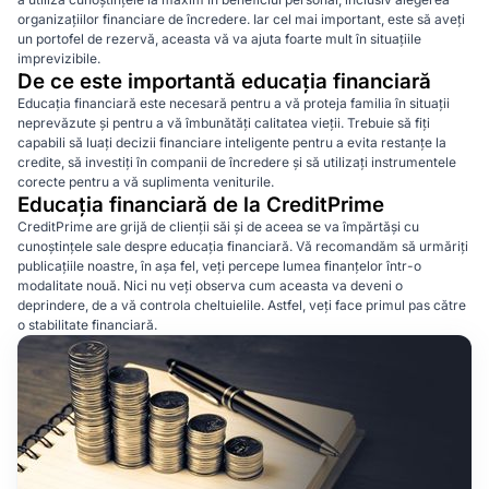
organizațiilor financiare de încredere. Iar cel mai important, este să aveți
un portofel de rezervă, aceasta vă va ajuta foarte mult în situațiile
imprevizibile.
De ce este importantă educația financiară
Educația financiară este necesară pentru a vă proteja familia în situații
neprevăzute și pentru a vă îmbunătăți calitatea vieții. Trebuie să fiți
capabili să luați decizii financiare inteligente pentru a evita restanțe la
credite, să investiți în companii de încredere și să utilizați instrumentele
corecte pentru a vă suplimenta veniturile.
Educația financiară de la CreditPrime
CreditPrime are grijă de clienții săi și de aceea se va împărtăși cu
cunoștințele sale despre educația financiară. Vă recomandăm să urmăriți
publicațiile noastre, în așa fel, veți percepe lumea finanțelor într-o
modalitate nouă. Nici nu veți observa cum aceasta va deveni o
deprindere, de a vă controla cheltuielile. Astfel, veți face primul pas către
o stabilitate financiară.