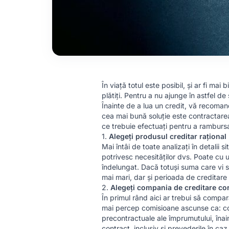
În viață totul este posibil, și ar fi ma
plătiți. Pentru a nu ajunge în astfel de
Înainte de a lua un credit, vă recoman
cea mai bună soluție este contractarea 
ce trebuie efectuați pentru a rambursa 
1.
Alegeți produsul creditar rațional
Mai întâi de toate analizați în detalii s
potrivesc necesităților dvs. Poate cu 
îndelungat. Dacă totuși suma care vi s
mai mari, dar și perioada de creditar
2.
Alegeți compania de creditare co
În primul rând aici ar trebui să compara
mai percep comisioane ascunse ca: comi
precontractuale ale împrumutului, înai
contract, inclusiv și prevederile în caz 