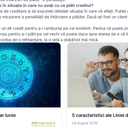
s în situația în care nu aveți cu ce plăti creditul?
 creditare și să expuneți detaliat situația în care vă aflați. Puteți 
 micșorare a penalității de întârziere a plăților. Dacă ați fost un clien
n alt credit pentru a-l rambursa pe cel existent. Panica vă poate pr
 nou pentru a-l plăti pe cel vechi vă poate duce spre starea de a vă î
vorba de o refinanțare, la o rată a dobânzii mai mică.
r Iunie
5 caracteristici ale Liniei 
Află mai mult
06 August 2026