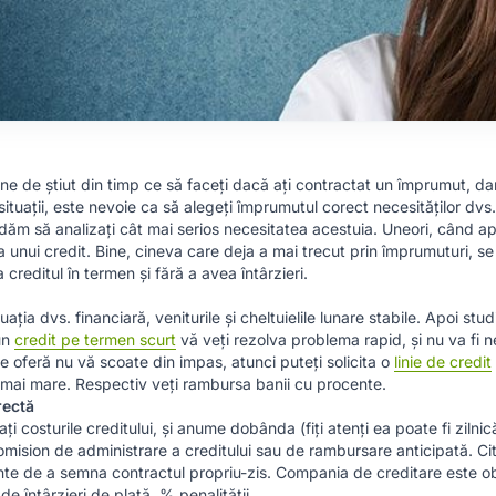
i bine de știut din timp ce să faceți dacă ați contractat un împrumut, da
 situații, este nevoie ca să alegeți împrumutul corect necesităților dvs.
dăm să analizați cât mai serios necesitatea acestuia. Uneori, când apa
unui credit. Bine, cineva care deja a mai trecut prin împrumuturi, se s
creditul în termen și fără a avea întârzieri.
ituația dvs. financiară, veniturile și cheltuielile lunare stabile. Apoi st
un
credit pe termen scurt
vă veți rezolva problema rapid, și nu va fi 
e oferă nu vă scoate din impas, atunci puteți solicita o
linie de credit
e mai mare. Respectiv veți rambursa banii cu procente.
rectă
ți costurile creditului, și anume dobânda (fiți atenți ea poate fi zilni
sion de administrare a creditului sau de rambursare anticipată. Citiț
nte de a semna contractul propriu-zis. Compania de creditare este obli
de întârzieri de plată, % penalității.