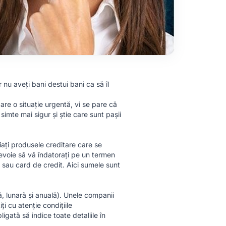
r nu aveți bani destui bani ca să îl
re o situație urgentă, vi se pare că
imte mai sigur și știe care sunt pașii
udiați produsele creditare care se
nevoie să vă îndatorați pe un termen
sau card de credit. Aici sumele sunt
că, lunară și anuală). Unele companii
i cu atenție condițiile
gată să indice toate detaliile în