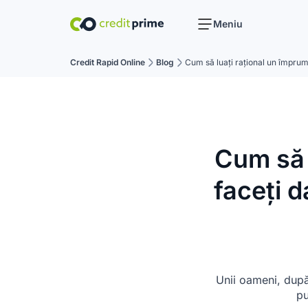
Meniu
Credit Rapid Online
Blog
Cum să luați rațional un împrumut
Cum să 
faceți d
Unii oameni, după
pu