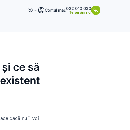
022 010 030
RO
Contul meu
Te sunăm noi
și ce să
 existent
ace dacă nu îl voi
ri.