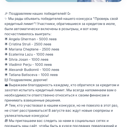
🎉 Поздравляем наших победителей! 🥳
✨ Мы рады объявить победителей нашего конкурса "Проверь свой
кредитный лимит"! Участники, обратившиеся за кредитом в июле,
были автоматически включены в розыгрыш, и вот кому
посчастливилось выиграть:
🌟 Angela Gherman - 5000 леев
🌟 Cristina Struli - 2500 леев
🌟 Mariana Cheptene - 2500 леев
🌟 Ecaterina Lazu - 1000 леев
🌟 Silvia Josan - 1000 леев
🌟 Vladimir Perju - 1000 леев
🌟 Alexandr Budionnii - 1000 леев
🌟 Tatiana Batisceva - 1000 леев
🙌 Поздравляем, дорогие!
💼 Выражаем благодарность каждому, кто обратился за кредитом и
захотел испытать кредитный лимит. Мы всегда напоминаем вам о
необходимости ответственно относиться к своим финансам и
принимать взвешенные решения.
🔎 Тем, кто участвовал в нашем конкурсе, но не повезло в этот раз,
не стоит расстраиваться! В августе вас ждут новые сюрпризы и
увлекательные конкурсы!
🎁 Мы приглашаем вас следить за нами в социальных сетях и
посещать наш сайт, чтобы быть в курсе последних предложений и