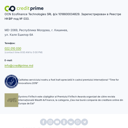
OCN Ecofinance Technologies SRL ф/к 1018600034829. Зарегистрирован в Реестре
НКФР под № 033.
MD-2069, Республика Молдова, г. Кишинев,
ул. Каля Ешилор 6А
Телефон:
022 010 030
(contact time 8:00 AM to 5:00 PM)
E-mail:
info@creditprime.md
Calitatea serviciului nostru a fost înalt apreciată în cadrul premiului internațional “Time for
Innovations 2019”
Dyninno FinTech este câștigător al Premiului FinTech Awards organizat de către revista
internațională Wealth & Finance, la categoria „Cea mai bună companie de creditare online din
Europa de Est”