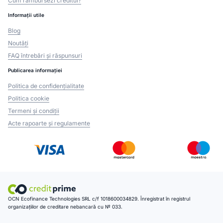
Cum rambursezi creditul?
Informații utile
Blog
Noutăți
FAQ întrebări și răspunsuri
Publicarea informației
Politica de confidențialitate
Politica cookie
Termeni și condiții
Acte rapoarte și regulamente
OCN Ecofinance Technologies SRL c/f 1018600034829. Înregistrat în registrul
organizațiilor de creditare nebancară cu № 033.