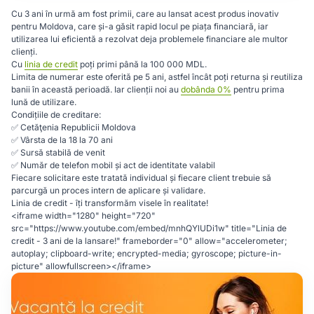
Cu 3 ani în urmă am fost primii, care au lansat acest produs inovativ
pentru Moldova, care și-a găsit rapid locul pe piața financiară, iar
utilizarea lui eficientă a rezolvat deja problemele financiare ale multor
clienți.
Cu
linia de credit
poți primi până la 100 000 MDL.
Limita de numerar este oferită pe 5 ani, astfel încât poți returna și reutiliza
banii în această perioadă. Iar clienții noi au
dobânda 0%
pentru prima
lună de utilizare.
Condițiile de creditare:
✅ Cetăţenia Republicii Moldova
✅ Vârsta de la 18 la 70 ani
✅ Sursă stabilă de venit
✅ Număr de telefon mobil și act de identitate valabil
Fiecare solicitare este tratată individual și fiecare client trebuie să
parcurgă un proces intern de aplicare și validare.
Linia de credit - îți transformăm visele în realitate!
<iframe width="1280" height="720"
src="https://www.youtube.com/embed/mnhQYlUDi1w" title="Linia de
credit - 3 ani de la lansare!" frameborder="0" allow="accelerometer;
autoplay; clipboard-write; encrypted-media; gyroscope; picture-in-
picture" allowfullscreen></iframe>