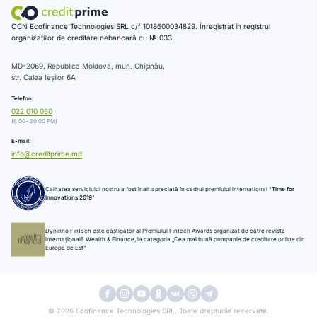
OCN Ecofinance Technologies SRL c/f 1018600034829. Înregistrat în registrul
organizațiilor de creditare nebancară cu № 033.
MD-2069, Republica Moldova, mun. Chișinău,
str. Calea Ieșilor 6A
Telefon:
022 010 030
(8:00- 20:00 PM)
E-mail:
info@creditprime.md
Calitatea serviciului nostru a fost înalt apreciată în cadrul premiului internațional “
Time for
Innovations 2019
”
Dyninno FinTech este câștigător al Premiului FinTech Awards organizat de către revista
internațională Wealth & Finance, la categoria „Cea mai bună companie de creditare online din
Europa de Est”
© 2026 Ecofinance Technologies SRL. Toate drepturile rezervate.