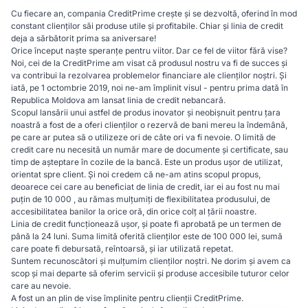
Cu fiecare an, compania CreditPrime crește și se dezvoltă, oferind în mod
constant clienților săi produse utile și profitabile. Chiar și linia de credit
deja a sărbătorit prima sa aniversare!
Orice început naște speranțe pentru viitor. Dar ce fel de viitor fără vise?
Noi, cei de la CreditPrime am visat că produsul nostru va fi de succes și
va contribui la rezolvarea problemelor financiare ale clienților noștri. Și
iată, pe 1 octombrie 2019, noi ne-am împlinit visul - pentru prima dată în
Republica Moldova am lansat linia de credit nebancară.
Scopul lansării unui astfel de produs inovator și neobișnuit pentru țara
noastră a fost de a oferi clienților o rezervă de bani mereu la îndemână,
pe care ar putea să o utilizeze ori de câte ori va fi nevoie. O limită de
credit care nu necesită un număr mare de documente și certificate, sau
timp de așteptare în cozile de la bancă. Este un produs ușor de utilizat,
orientat spre client. Și noi credem că ne-am atins scopul propus,
deoarece cei care au beneficiat de linia de credit, iar ei au fost nu mai
puțin de 10 000 , au rămas mulțumiți de flexibilitatea produsului, de
accesibilitatea banilor la orice oră, din orice colț al țării noastre.
Linia de credit funcționează ușor, și poate fi aprobată pe un termen de
până la 24 luni. Suma limită oferită clienților este de 100 000 lei, sumă
care poate fi debursată, reîntoarsă, și iar utilizată repetat.
Suntem recunoscători și mulțumim clienților noștri. Ne dorim și avem ca
scop și mai departe să oferim servicii și produse accesibile tuturor celor
care au nevoie.
A fost un an plin de vise împlinite pentru clienții CreditPrime.