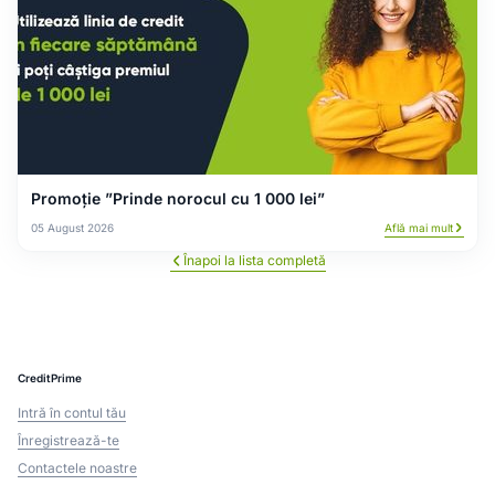
Promoție ”Prinde norocul cu 1 000 lei”
05 August 2026
Află mai mult
Înapoi la lista completă
CreditPrime
Intră în contul tău
Înregistrează-te
Contactele noastre