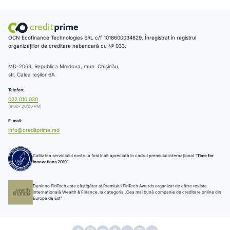
OCN Ecofinance Technologies SRL c/f 1018600034829. Înregistrat în registrul
organizațiilor de creditare nebancară cu № 033.
MD-2069, Republica Moldova, mun. Chișinău,
str. Calea Ieșilor 6A
Telefon:
022 010 030
(8:00- 20:00 PM)
E-mail:
info@creditprime.md
Calitatea serviciului nostru a fost înalt apreciată în cadrul premiului internațional “
Time for
Innovations 2019
”
Dyninno FinTech este câștigător al Premiului FinTech Awards organizat de către revista
internațională Wealth & Finance, la categoria „Cea mai bună companie de creditare online din
Europa de Est”