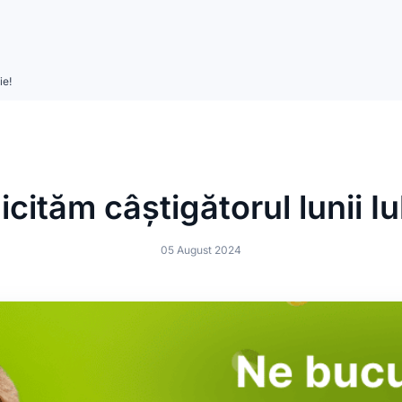
ie!
icităm câștigătorul lunii Iu
05 August 2024