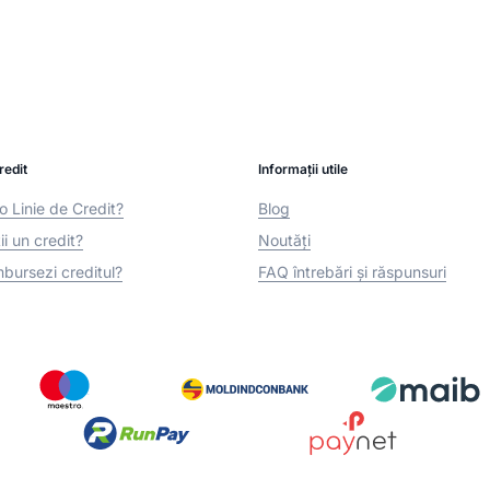
redit
Informații utile
o Linie de Credit?
Blog
i un credit?
Noutăți
bursezi creditul?
FAQ întrebări și răspunsuri