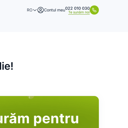
022 010 030
RO
Contul meu
Te sunăm noi
lie!