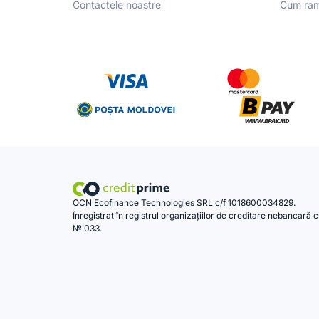
Contactele noastre
Cum ram
OCN Ecofinance Technologies SRL c/f 1018600034829.
Înregistrat în registrul organizațiilor de creditare nebancară 
№ 033.