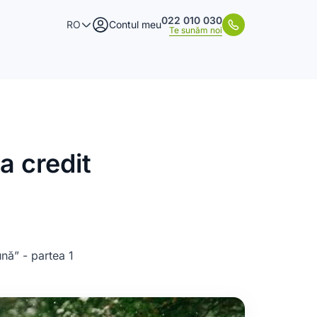
022 010 030
RO
Contul meu
Te sunăm noi
a credit
ună” - partea 1