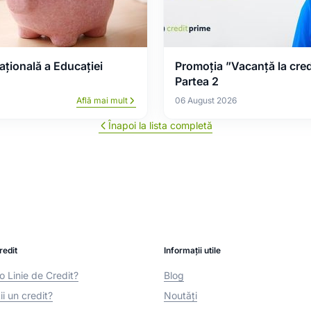
țională a Educației
Promoția ”Vacanță la credi
Partea 2
Află mai mult
06 August 2026
Înapoi la lista completă
redit
Informații utile
o Linie de Credit?
Blog
i un credit?
Noutăți