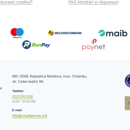
bursezi creditul?
FAQ întrebări și răspunsuri
MD-2069, Republica Moldova, mun. Chișinău,
str. Calea Ieșilor 6A
cu
Telefon:
022 010 030
(8:00- 20:00 PM)
E-mail:
info@creditprime.md