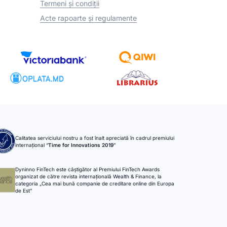
Termeni și condiții
Acte rapoarte și regulamente
Calitatea serviciului nostru a fost înalt apreciată în cadrul premiului
internațional “
Time for Innovations 2019
”
Dyninno FinTech este câștigător al Premiului FinTech Awards
organizat de către revista internațională Wealth & Finance, la
categoria „Cea mai bună companie de creditare online din Europa
de Est”