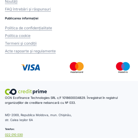
Noutăți
FAQ întrebări și răspunsuri
Publicarea informației
Politica de confidențialitate
Politica cookie
Termeni și condiții
Acte rapoarte și regulamente
OCN Ecofinance Technologies SRL c/f 1018600034829. Înregistrat în registrul
organizațiilor de creditare nebancară cu № 033.
MD-2069, Republica Moldova, mun. Chișinău,
str. Calea Ieșilor 6A
Telefon:
022 010 030