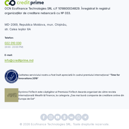
OCN Ecofinance Technologies SRL c/f 1018600034829. Înregistrat în registrul
organizațiilor de creditare nebancară cu № 033.
MD-2069, Republica Moldova, mun. Chișinău,
str. Calea Ieșilor 6A
Telefon:
022 010 030
(8:00- 20:00 PM)
E-mail:
info@creditprime.md
Calitatea serviciului nostru a fost înalt apreciată în cadrul premiului internațional “
Time for
Innovations 2019
”
Dyninno FinTech este câștigător al Premiului FinTech Awards organizat de către revista
internațională Wealth & Finance, la categoria „Cea mai bună companie de creditare online din
Europa de Est”
© 2026 Ecofinance Technologies SRL. Toate drepturile rezervate.