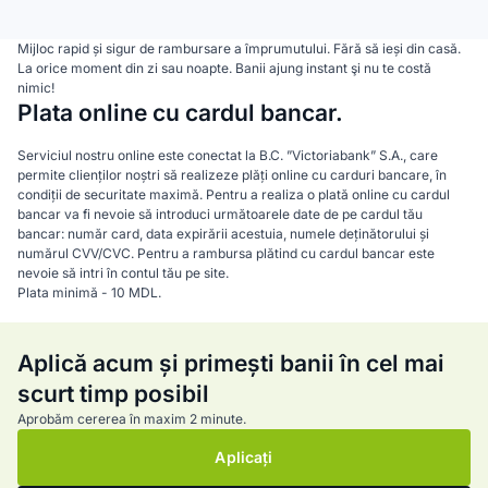
Mijloc rapid și sigur de rambursare a împrumutului. Fără să ieși din casă.
La orice moment din zi sau noapte. Banii ajung instant şi nu te costă
nimic!
Plata online cu cardul bancar.
Serviciul nostru online este conectat la B.C. ”Victoriabank” S.A., care
permite clienților noștri să realizeze plăți online cu carduri bancare, în
condiții de securitate maximă. Pentru a realiza o plată online cu cardul
bancar va fi nevoie să introduci următoarele date de pe cardul tău
bancar: număr card, data expirării acestuia, numele deținătorului și
numărul CVV/CVC. Pentru a rambursa plătind cu cardul bancar este
nevoie să intri în contul tău pe site.
Plata minimă - 10 MDL.
Aplică acum și primești banii în cel mai
scurt timp posibil
Aprobăm cererea în maxim 2 minute.
Aplicați