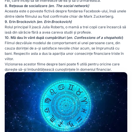
FBI, care încep să se intereseze de ea și să o urmărească.
8.
Rețeaua de socializare
(en. The social network)
Aceasta este o poveste fictivă despre fondarea Facebook-ului, însă unele
dintre ideile filmului au fost confirmate chiar de Mark Zuckerberg.
9.
Erin Brockovich
(en. Erin Brockovich)
Rolul principal îl joacă Julia Roberts, o mamă a trei copii care încearcă să
iasă din sărăcie fără a avea careva studii și profesie.
10.
Mă dau în vânt după cumpărături (
en. Confessions of a shopaholic
)
Filmul dezvăluie modelul de comportament al unei persoane care, din
cauza dorinței de a-și satisface nevoile chiar acum, se împrumută cu
bani. Respectiv asta a dus la apariția unor consecințe financiare triste în
viitor.
Vizionarea acestor filme despre bani poate fi utilă pentru oricine care
dorește să-și îmbunătățească cunoștințele în domeniul financiar.