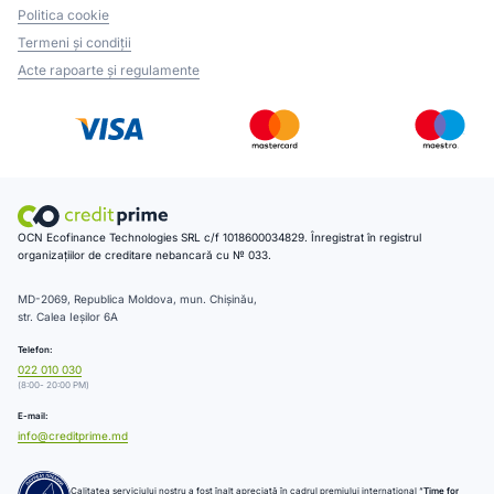
Politica cookie
Termeni și condiții
Acte rapoarte și regulamente
OCN Ecofinance Technologies SRL c/f 1018600034829. Înregistrat în registrul
organizațiilor de creditare nebancară cu № 033.
MD-2069, Republica Moldova, mun. Chișinău,
str. Calea Ieșilor 6A
Telefon:
022 010 030
(8:00- 20:00 PM)
E-mail:
info@creditprime.md
Calitatea serviciului nostru a fost înalt apreciată în cadrul premiului internațional “
Time for