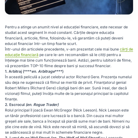
Pentru a atinge un anumit nivel al educației financiare, este necesar de
studiat acest segment în mod constant. Cărțile despre educația
financiară, articole, filme, folosindu-le, vă garantăm că puteți deveni
educat financiar într-un timp foarte scurt.
Într-unul din articolele precedente, v-am prezentat cele mai bune
cărți de
educație financiară
pe care le-am recomandăm să le citiți pentru a
înțelege mai bine cum funcționează banii. Astăzi, pentru iubitorii de filme,
vă prezentăm TOP-10 filme despre bani și succesul financiar.
1. Arbitraj (****
en.
Arbitrage
****)
În această peliculă a jucat celebrul actor Richard Gere. Prezența numelui
său deja ne sugerează că filmul se merită de privit. Finanțatorul genial
Robert Millers (Richard Gere) câștigă bani din aer. Sună ireal, dar dacă
vizionați filmul, puteți învăța multe de la personajul principal la capitolul
finanțe.
2. Escrocul
(en. Rogue Trader)
Rolul principal îl joacă Ewan McGregor (Nick Leeson). Nick Leeson este
un tânăr profesionist care lucrează la o bancă. Din cauza mai multor
greșeli ale sale, banca a început să piardă sume mari de bani. Nimeni nu
știe cine este de vină. Nick este nevoit să mintă, să ascundă dovezi și să
se adâncească și mai mult în schemele financiare negre.
3.
Lupul de pe Wall Street
(en. The Wolf of Wall Street)
cu Leonardo