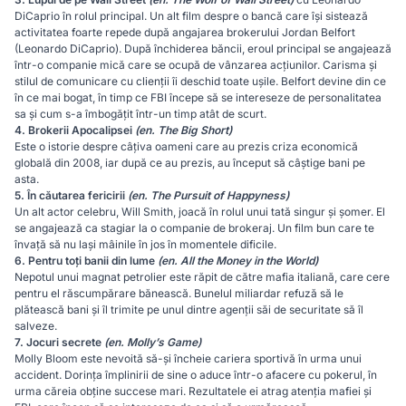
DiCaprio în rolul principal. Un alt film despre o bancă care își sistează
activitatea foarte repede după angajarea brokerului Jordan Belfort
(Leonardo DiCaprio). După închiderea băncii, eroul principal se angajează
într-o companie mică care se ocupă de vânzarea acțiunilor. Carisma și
stilul de comunicare cu clienții îi deschid toate ușile. Belfort devine din ce
în ce mai bogat, în timp ce FBI începe să se intereseze de personalitatea
sa și cum s-a îmbogățit într-un timp atât de scurt.
4.
Brokerii Apocalipsei
(en. The Big Short)
Este o istorie despre câțiva oameni care au prezis criza economică
globală din 2008, iar după ce au prezis, au început să câștige bani pe
asta.
5.
În căutarea fericirii
(en. The Pursuit of Happyness)
Un alt actor celebru, Will Smith, joacă în rolul unui tată singur și șomer. El
se angajează ca stagiar la o companie de brokeraj. Un film bun care te
învață să nu lași mâinile în jos în momentele dificile.
6.
Pentru toți banii din lume
(en. All the Money in the World)
Nepotul unui magnat petrolier este răpit de către mafia italiană, care cere
pentru el răscumpărare bănească. Bunelul miliardar refuză să le
plătească bani și îl trimite pe unul dintre agenții săi de securitate să îl
salveze.
7.
Jocuri secrete
(en. Molly’s Game)
Molly Bloom este nevoită să-și încheie cariera sportivă în urma unui
accident. Dorința împlinirii de sine o aduce într-o afacere cu pokerul, în
urma căreia obține succese mari. Rezultatele ei atrag atenția mafiei și