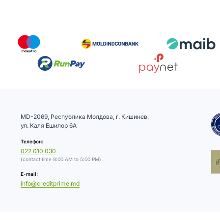
MD-2069, Республика Молдова, г. Кишинев,
ул. Каля Ешилор 6А
Телефон:
022 010 030
(contact time 8:00 AM to 5:00 PM)
E-mail:
info@creditprime.md