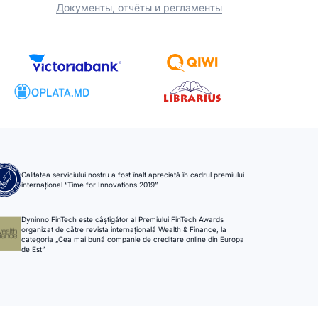
Документы, отчёты и регламенты
Calitatea serviciului nostru a fost înalt apreciată în cadrul premiului
internațional “Time for Innovations 2019”
Dyninno FinTech este câștigător al Premiului FinTech Awards
organizat de către revista internațională Wealth & Finance, la
categoria „Cea mai bună companie de creditare online din Europa
de Est”