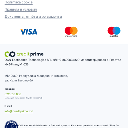
Политика cookie
Правила и условия
Документы, отчёты и регламенты
OCN Ecofinance Technologies SRL ф/к 1018600034829. Зарегистрирован в Реестре
НКФР под № 033.
MD-2069, Республика Молдова, г. Кишинев,
ул. Каля Ешилор 6А
Телефон:
022 010 030
(contact time 8:00 AM to 5:00 PM)
E-mail:
info@creditprime.md
Calitatea serviciului nostru a fost înalt apreciată în cadrul premiului internațional “Time for