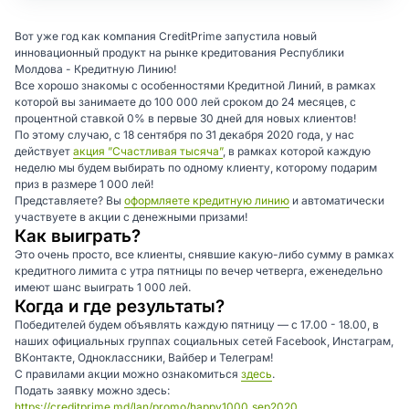
Вот уже год как компания CreditPrime запустила новый
инновационный продукт на рынке кредитования Республики
Молдова - Кредитную Линию!
Все хорошо знакомы с особенностями Кредитной Линий, в рамках
которой вы занимаете до 100 000 лей сроком до 24 месяцев, с
процентной ставкой 0% в первые 30 дней для новых клиентов!
По этому случаю, с 18 сентября по 31 декабря 2020 года, у нас
действует
акция ”Счастливая тысяча”
, в рамках которой каждую
неделю мы будем выбирать по одному клиенту, которому подарим
приз в размере 1 000 лей!
Представляете? Вы
оформляете кредитную линию
и автоматически
участвуете в акции с денежными призами!
Как выиграть?
Это очень просто, все клиенты, снявшие какую-либо сумму в рамках
кредитного лимита с утра пятницы по вечер четверга, еженедельно
имеют шанс выиграть 1 000 лей.
Когда и где результаты?
Победителей будем объявлять каждую пятницу — с 17.00 - 18.00, в
наших официальных группах социальных сетей Facebook, Инстаграм,
ВКонтакте, Одноклассники, Вайбер и Телеграм!
С правилами акции можно ознакомиться
здесь
.
Подать заявку можно здесь:
https://creditprime.md/lan/promo/happy1000_sep2020