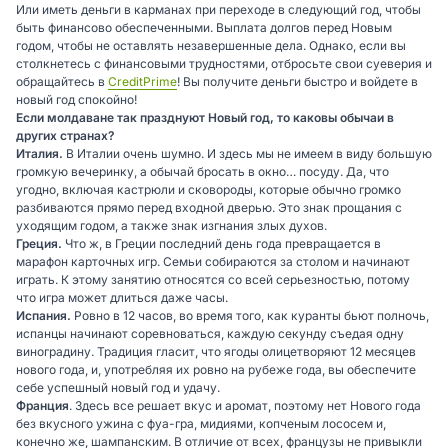
Или иметь деньги в карманах при переходе в следующий год, чтобы
быть финансово обеспеченными. Выплата долгов перед Новым
годом, чтобы не оставлять незавершенные дела. Однако, если вы
столкнетесь с финансовыми трудностями, отбросьте свои суеверия и
обращайтесь в
CreditPrime
! Вы получите деньги быстро и войдете в
новый год спокойно!
Если молдаване так празднуют Новый год, то каковы обычаи в
других странах?
Италия.
В Италии очень шумно. И здесь мы не имеем в виду большую
громкую вечеринку, а обычай бросать в окно… посуду. Да, что
угодно, включая кастрюли и сковороды, которые обычно громко
разбиваются прямо перед входной дверью. Это знак прощания с
уходящим годом, а также знак изгнания злых духов.
Греция.
Что ж, в Греции последний день года превращается в
марафон карточных игр. Семьи собираются за столом и начинают
играть. К этому занятию относятся со всей серьезностью, потому
что игра может длиться даже часы.
Испания.
Ровно в 12 часов, во время того, как куранты бьют полночь,
испанцы начинают соревноваться, каждую секунду съедая одну
виноградину. Традиция гласит, что ягоды олицетворяют 12 месяцев
нового года, и, употребляя их ровно на рубеже года, вы обеспечите
себе успешный новый год и удачу.
Франция
. Здесь все решает вкус и аромат, поэтому нет Нового года
без вкусного ужина с фуа-гра, мидиями, копченым лососем и,
конечно же, шампанским. В отличие от всех, французы не привыкли