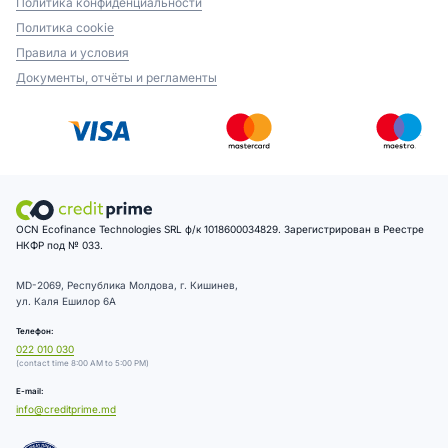
Политика конфиденциальности
Политика cookie
Правила и условия
Документы, отчёты и регламенты
OCN Ecofinance Technologies SRL ф/к 1018600034829. Зарегистрирован в Реестре
НКФР под № 033.
MD-2069, Республика Молдова, г. Кишинев,
ул. Каля Ешилор 6А
Телефон:
022 010 030
(contact time 8:00 AM to 5:00 PM)
E-mail:
info@creditprime.md