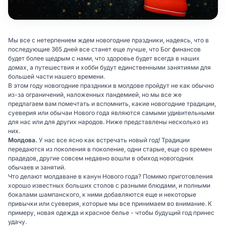
Мы все с нетерпением ждем новогодние праздники, надеясь, что в
последующие 365 дней все станет еще лучше, что Бог финансов
будет более щедрым с нами, что здоровье будет всегда в наших
домах, а путешествия и хобби будут единственными занятиями для
большей части нашего времени.
В этом году новогодние праздники в молдове пройдут не как обычно
из-за ограничений, наложенных пандемией, но мы все же
предлагаем вам помечтать и вспомнить, какие новогодние традиции,
суеверия или обычаи Нового года являются самыми удивительными
для нас или для других народов. Ниже представлены несколько из
них.
Молдова.
У нас все ясно как встречать новый год! Традиции
передаются из поколения в поколение, одни старые, еще со времен
прадедов, другие совсем недавно вошли в обиход новогодних
обычаев и занятий.
Что делают молдаване в канун Нового года? Помимо приготовления
хорошо известных больших столов с разными блюдами, и полными
бокалами шампанского, к ними добавляются еще и некоторые
привычки или суеверия, которые мы все принимаем во внимание. К
примеру, новая одежда и красное белье - чтобы будущий год принес
удачу.