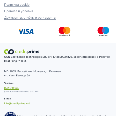
Политика cookie
Правила и условия
Документы, отчёты и регламенты
OCN Ecofinance Technologies SRL ф/к 1018600034829. Зарегистрирован в Реестре
НКФР под № 033.
MD-2069, Республика Молдова, г. Кишинев,
ул. Каля Ешилор 6А
Телефон:
022 010 030
(contact time 8:00 AM to 5:00 PM)
E-mail:
info@creditprime.md