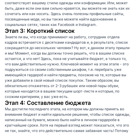
соответствует вашему стилю одежды или конформации. Или, может
быть, даже если они вам сильно нравятся, вы можете не знать как их
сочетать или как носить. Здесь очень полезны профильные сайты,
посвященные моде, но вы также можете найти вдохновение в
социальных сетях, таких как Facebook и Instagram.
Этап 3: Короткий список
Знаете ли вы, что когда принимают на работу, сотрудник отдела
кадров встречается с десятками кандидатов и, в результате, список
сокращается до нескольких человек? Ну вот, к данном этапу пришли
и мы! Момент, когда вы должны точно решить, что в вашем списке
остается, а что нет! Здесь, пока не учитывайте бюджет, а только то,
что вам действительно нужно. Ключевой момент на этом этапе - это
подружиться со своим собственным шкафом, т.е. перебрать уже
имеющийся гардероб и найти предметы, похожие на те, которые вы
уже добавили в свой новый список покупок. Таким образом, вы
обязательно откажетесь от 2-3 рубашек или новой пары обуви,
которые находятся в вашем текущем шорт-листе и которые, по
схожим критериям, у вас уже есть.
Этап 4: Составление бюджета
Мы достигли последнего этапа, на котором мы должны принять во
внимание бюджет и найти идеальное решение, чтобы список одежды,
написанный на бумаге, можно было найти в личном гардеробе в
кратчайшие сроки. Хотя на первый взгляд может показаться, что это
не так, знайте, что это действительно самая забавная часть! Потому