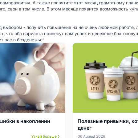
саморазвития. А также посвятите этот месяц грамотному план
о, свои в том числе. В этом месяце появится возможность купит
д выбором - получить повышение на не очень любимой работе, 
ят, что оба варианта принесут вам успех и денежное благополу
ит вас в безденежье!
шибки в накоплении
Полезные привычки, ко
денег
Узнай больше
06 August 2026