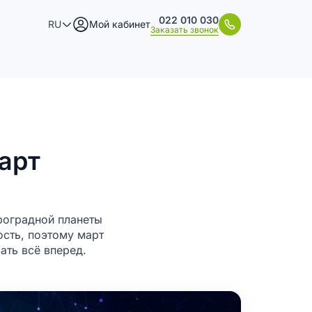
022 010 030
RU
Мой кабинет
Заказать звонок
арт
троградной планеты
ость, поэтому март
ать всё вперед.