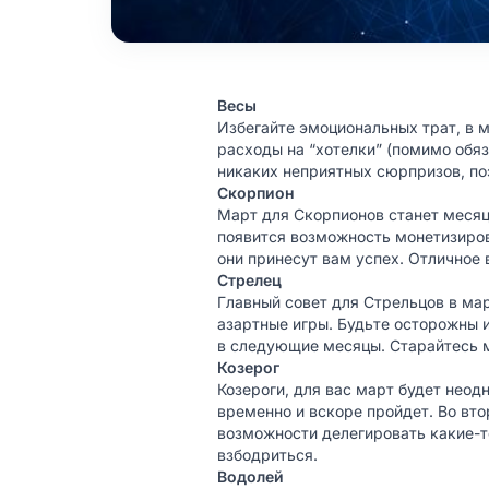
Весы
Избегайте эмоциональных трат, в м
расходы на “хотелки” (помимо обя
никаких неприятных сюрпризов, п
Скорпион
Март для Скорпионов станет месяце
появится возможность монетизиров
они принесут вам успех. Отличное 
Стрелец
Главный совет для Стрельцов в мар
азартные игры. Будьте осторожны и
в следующие месяцы. Старайтесь м
Козерог
Козероги, для вас март будет неод
временно и вскоре пройдет. Во вто
возможности делегировать какие-то
взбодриться.
Водолей