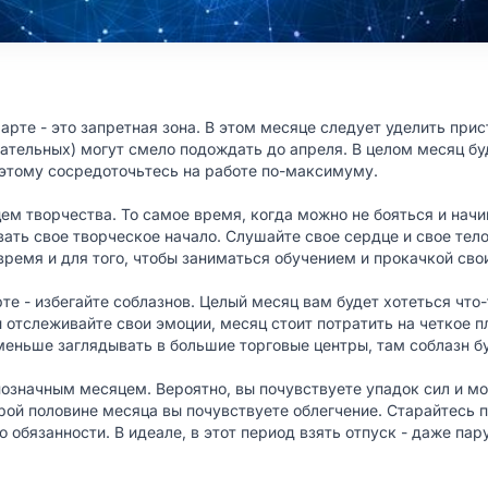
арте - это запретная зона. В этом месяце следует уделить при
зательных) могут смело подождать до апреля. В целом месяц бу
оэтому сосредоточьтесь на работе по-максимуму.
м творчества. То самое время, когда можно не бояться и начи
ать свое творческое начало. Слушайте свое сердце и свое тел
время и для того, чтобы заниматься обучением и прокачкой св
те - избегайте соблазнов. Целый месяц вам будет хотеться что-
 отслеживайте свои эмоции, месяц стоит потратить на четкое 
еньше заглядывать в большие торговые центры, там соблазн б
нозначным месяцем. Вероятно, вы почувствуете упадок сил и мот
рой половине месяца вы почувствуете облегчение. Старайтесь 
 обязанности. В идеале, в этот период взять отпуск - даже пар