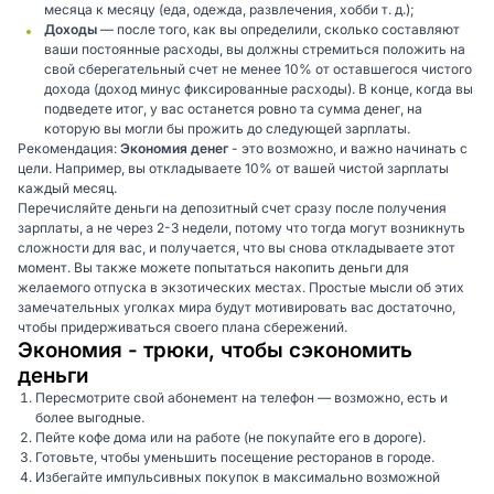
месяца к месяцу (еда, одежда, развлечения, хобби т. д.);
Доходы
— после того, как вы определили, сколько составляют
ваши постоянные расходы, вы должны стремиться положить на
свой сберегательный счет не менее 10% от оставшегося чистого
дохода (доход минус фиксированные расходы). В конце, когда вы
подведете итог, у вас останется ровно та сумма денег, на
которую вы могли бы прожить до следующей зарплаты.
Рекомендация:
Экономия денег
- это возможно, и важно начинать с
цели. Например, вы откладываете 10% от вашей чистой зарплаты
каждый месяц.
Перечисляйте деньги на депозитный счет сразу после получения
зарплаты, а не через 2-3 недели, потому что тогда могут возникнуть
сложности для вас, и получается, что вы снова откладываете этот
момент. Вы также можете попытаться накопить деньги для
желаемого отпуска в экзотических местах. Простые мысли об этих
замечательных уголках мира будут мотивировать вас достаточно,
чтобы придерживаться своего плана сбережений.
Экономия - трюки, чтобы сэкономить
деньги
Пересмотрите свой абонемент на телефон — возможно, есть и
более выгодные.
Пейте кофе дома или на работе (не покупайте его в дороге).
Готовьте, чтобы уменьшить посещение ресторанов в городе.
Избегайте импульсивных покупок в максимально возможной