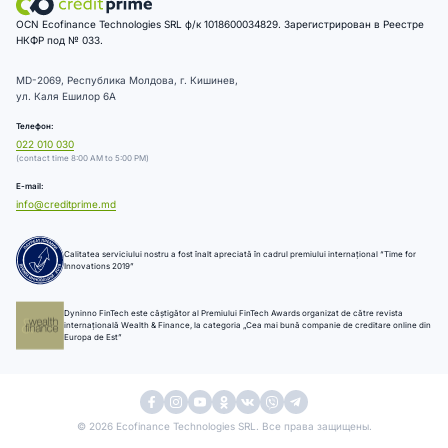
OCN Ecofinance Technologies SRL ф/к 1018600034829. Зарегистрирован в Реестре
НКФР под № 033.
MD-2069, Республика Молдова, г. Кишинев,
ул. Каля Ешилор 6А
Телефон:
022 010 030
(contact time 8:00 AM to 5:00 PM)
E-mail:
info@creditprime.md
Calitatea serviciului nostru a fost înalt apreciată în cadrul premiului internațional “Time for
Innovations 2019”
Dyninno FinTech este câștigător al Premiului FinTech Awards organizat de către revista
internațională Wealth & Finance, la categoria „Cea mai bună companie de creditare online din
Europa de Est”
© 2026 Ecofinance Technologies SRL. Все права защищены.